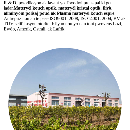
R & D, pwodiksyon ak lavant yo. Pwodwi prensipal ki gen
ladan
Materyèl kouch optik, materyèl kristal optik, fliyò,
aliminyòm polisaj poud ak Plasma materyèl kouch espre
.
Antrepriz nou an te pase ISO9001: 2008, ISO14001: 2004, BV ak
TUV sètifikasyon otorite. Kliyan nou yo nan tout pwovens Lazi,
Ewòp, Amerik, Ostrali, ak Lafrik.