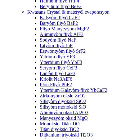
Hafnium fliyò HfF4
Beryllium fliyò BeF2
Kwasans Crystal & materyèl evaporasyon
Kalsyòm fliyò CaF2
Baryòm fliyò BaF2
Fliyò Manyezyòm MgF2
Aliminyòm fliyò AlF3
Sodyòm fliyò NaF
Lityòm fliyò LiF
Estwontyòm fliyò SrF2
Yttrium fliyò YF3
Ytterbium fliyò YbF3
Seryòm fliyò CeF3
Lantàn fliyò LaF3
Kriolit Na3AlF6
Plon Fliyò PbF2
Ytterbium-Kalsyòm-fliyò YbCaF2
Zirkonyòm oksid ZrO2
Silisyòm diyoksid SiO2
Silisyòm monoksid SiO
Aliminyòm oksid Al2O3
Manyezyòm oksid MgO
Monoksid Titàn TiO
Titàn diyoksid TiO2
Dititanium triyoksid Ti2O3