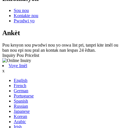
Sou nou
Kontakte nou
Pwodwi yo
Ankèt
Pou kesyon sou pwodwi nou yo oswa list pri, tanpri kite imèl ou
ban nou epi nou pral an kontak nan lespas 24 èdtan.
Inquiry Pou Pricelist
Voye Imèl
x
English
French
German
Portuguese
Spanish
Russian
Japanese
Korean
Arabic
Irish