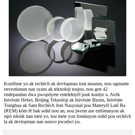
Konfòme yo ak rechèch ak devlopman tout ansanm, nou ogmante
envestisman nan syans ak teknoloji toujou, nou gen 42
endepandan dwa pwopriyete entelektyèl jouk koulye a. Avèk
Inivèsite Hebei, Beijing Teknoloji ak Inivèsite Biznis, Inivèsite
Tsinghua ak Sant Rechèch Jeni Nasyonal pou Materyèl Latè Ra
(REM) kòm fè bak solid nou an, nou jwenn ase enfòmasyon ak
sipò teknik nan men yo, tou mete yon fondasyon solid pou rechèch
la ak devlopman nan nouvo pwodwi yo.