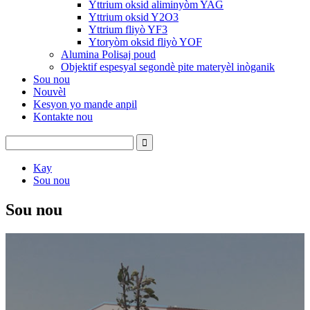
Yttrium oksid aliminyòm YAG
Yttrium oksid Y2O3
Yttrium fliyò YF3
Ytoryòm oksid fliyò YOF
Alumina Polisaj poud
Objektif espesyal segondè pite materyèl inòganik
Sou nou
Nouvèl
Kesyon yo mande anpil
Kontakte nou
Kay
Sou nou
Sou nou