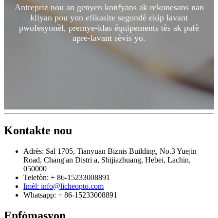
Antrepriz nou an genyen konfyans ak rekonesans nan
kliyan pou yon efikasite segondè ekip lavant
pwofesyonèl, premye-klas équipements tès ak pafè
apre-lavant sèvis yo.
Kontakte nou
Adrès: Sal 1705, Tianyuan Biznis Building, No.3 Yuejin
Road, Chang'an Distri a, Shijiazhuang, Hebei, Lachin,
050000
Telefòn: + 86-15233008891
Imèl: info@licheopto.com
Whatsapp: + 86-15233008891
Enfòmasyon