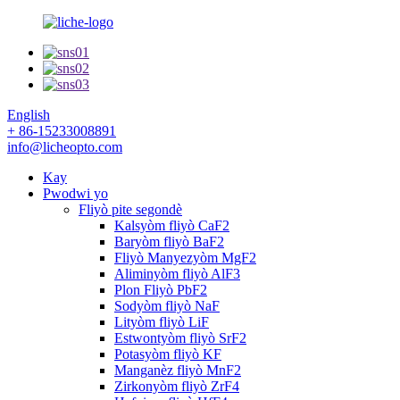
English
+ 86-15233008891
info@licheopto.com
Kay
Pwodwi yo
Fliyò pite segondè
Kalsyòm fliyò CaF2
Baryòm fliyò BaF2
Fliyò Manyezyòm MgF2
Aliminyòm fliyò AlF3
Plon Fliyò PbF2
Sodyòm fliyò NaF
Lityòm fliyò LiF
Estwontyòm fliyò SrF2
Potasyòm fliyò KF
Manganèz fliyò MnF2
Zirkonyòm fliyò ZrF4