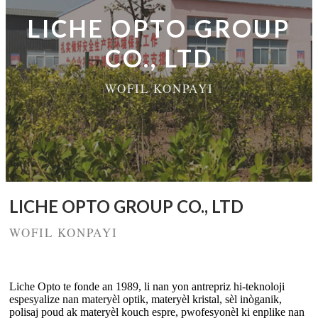
LICHE OPTO GROUP
CO., LTD
WOFIL KONPAYI
LICHE OPTO GROUP CO., LTD
WOFIL KONPAYI
Liche Opto te fonde an 1989, li nan yon antrepriz hi-teknoloji
espesyalize nan materyèl optik, materyèl kristal, sèl inòganik,
polisaj poud ak materyèl kouch espre, pwofesyonèl ki enplike nan