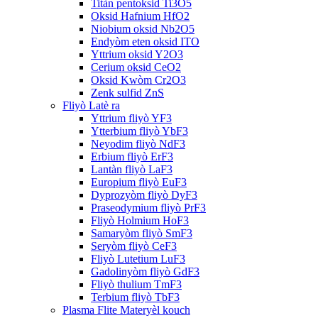
Titàn pentoksid Ti3O5
Oksid Hafnium HfO2
Niobium oksid Nb2O5
Endyòm eten oksid ITO
Yttrium oksid Y2O3
Cerium oksid CeO2
Oksid Kwòm Cr2O3
Zenk sulfid ZnS
Fliyò Latè ra
Yttrium fliyò YF3
Ytterbium fliyò YbF3
Neyodim fliyò NdF3
Erbium fliyò ErF3
Lantàn fliyò LaF3
Europium fliyò EuF3
Dyprozyòm fliyò DyF3
Praseodymium fliyò PrF3
Fliyò Holmium HoF3
Samaryòm fliyò SmF3
Seryòm fliyò CeF3
Fliyò Lutetium LuF3
Gadolinyòm fliyò GdF3
Fliyò thulium TmF3
Terbium fliyò TbF3
Plasma Flite Materyèl kouch