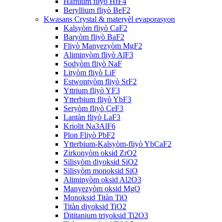
Hafnium fliyò HfF4
Beryllium fliyò BeF2
Kwasans Crystal & materyèl evaporasyon
Kalsyòm fliyò CaF2
Baryòm fliyò BaF2
Fliyò Manyezyòm MgF2
Aliminyòm fliyò AlF3
Sodyòm fliyò NaF
Lityòm fliyò LiF
Estwontyòm fliyò SrF2
Yttrium fliyò YF3
Ytterbium fliyò YbF3
Seryòm fliyò CeF3
Lantàn fliyò LaF3
Kriolit Na3AlF6
Plon Fliyò PbF2
Ytterbium-Kalsyòm-fliyò YbCaF2
Zirkonyòm oksid ZrO2
Silisyòm diyoksid SiO2
Silisyòm monoksid SiO
Aliminyòm oksid Al2O3
Manyezyòm oksid MgO
Monoksid Titàn TiO
Titàn diyoksid TiO2
Dititanium triyoksid Ti2O3