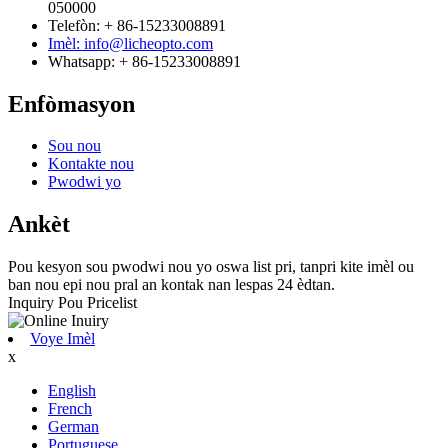
050000
Telefòn: + 86-15233008891
Imèl: info@licheopto.com
Whatsapp: + 86-15233008891
Enfòmasyon
Sou nou
Kontakte nou
Pwodwi yo
Ankèt
Pou kesyon sou pwodwi nou yo oswa list pri, tanpri kite imèl ou
ban nou epi nou pral an kontak nan lespas 24 èdtan.
Inquiry Pou Pricelist
Voye Imèl
x
English
French
German
Portuguese