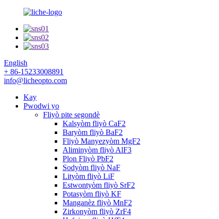
English
+ 86-15233008891
info@licheopto.com
Kay
Pwodwi yo
Fliyò pite segondè
Kalsyòm fliyò CaF2
Baryòm fliyò BaF2
Fliyò Manyezyòm MgF2
Aliminyòm fliyò AlF3
Plon Fliyò PbF2
Sodyòm fliyò NaF
Lityòm fliyò LiF
Estwontyòm fliyò SrF2
Potasyòm fliyò KF
Manganèz fliyò MnF2
Zirkonyòm fliyò ZrF4