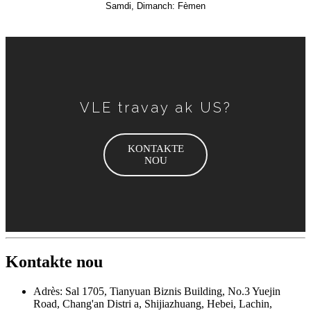
Samdi, Dimanch: Fèmen
VLE travay ak US?
KONTAKTE
NOU
Kontakte nou
Adrès: Sal 1705, Tianyuan Biznis Building, No.3 Yuejin
Road, Chang'an Distri a, Shijiazhuang, Hebei, Lachin,