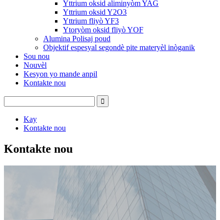
Yttrium oksid aliminyòm YAG
Yttrium oksid Y2O3
Yttrium fliyò YF3
Ytoryòm oksid fliyò YOF
Alumina Polisaj poud
Objektif espesyal segondè pite materyèl inòganik
Sou nou
Nouvèl
Kesyon yo mande anpil
Kontakte nou
Kay
Kontakte nou
Kontakte nou