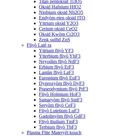
Titàn pentoksid Ti3O5
Oksid Hafnium HfO2
Niobium oksid Nb2O5
Endyòm eten oksid ITO
Yttrium oksid Y2O3
Cerium oksid CeO2
Oksid Kwòm Cr2O3
Zenk sulfid ZnS
Fliyò Latè ra
Yttrium fliyò YF3
Ytterbium fliyò YbF3
Neyodim fliyò NdF3
Erbium fliyò ErF3
Lantàn fliyò LaF3
Europium fliyò EuF3
Dyprozyòm fliyò DyF3
Praseodymium fliyò PrF3
Fliyò Holmium HoF3
Samaryòm fliyò SmF3
Seryòm fliyò CeF3
Fliyò Lutetium LuF3
Gadolinyòm fliyò GdF3
Fliyò thulium TmF3
Terbium fliyò TbF3
Plasma Flite Materyèl kouch