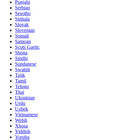
Punjabi
Serbian
Sesotho
Sinhala
Slovak
Slovenian
Somali
Samoan
Scots Gaelic
Shona
Sindhi
Sundanese
Swahili
Tajik
Tamil
Telugu
Thai
Ukrainian
Urdu
Uzbek
Vietnamese
Welsh
Xhosa
Yiddish
Yoruba