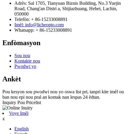
Adrès: Sal 1705, Tianyuan Biznis Building, No.3 Yuejin
Road, Chang'an Distri a, Shijiazhuang, Hebei, Lachin,
050000
Telefòn: + 86-15233008891
Imèl: info@licheopto.com
Whatsapp: + 86-15233008891
Enfòmasyon
Sou nou
Kontakte nou
Pwodwi yo
Ankèt
Pou kesyon sou pwodwi nou yo oswa list pri, tanpri kite imèl ou
ban nou epi nou pral an kontak nan lespas 24 èdtan.
Inquiry Pou Pricelist
Voye Imèl
x
English