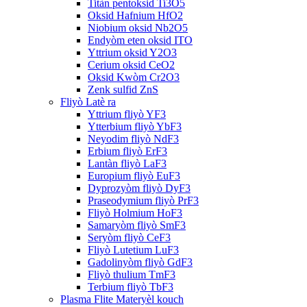
Titàn pentoksid Ti3O5
Oksid Hafnium HfO2
Niobium oksid Nb2O5
Endyòm eten oksid ITO
Yttrium oksid Y2O3
Cerium oksid CeO2
Oksid Kwòm Cr2O3
Zenk sulfid ZnS
Fliyò Latè ra
Yttrium fliyò YF3
Ytterbium fliyò YbF3
Neyodim fliyò NdF3
Erbium fliyò ErF3
Lantàn fliyò LaF3
Europium fliyò EuF3
Dyprozyòm fliyò DyF3
Praseodymium fliyò PrF3
Fliyò Holmium HoF3
Samaryòm fliyò SmF3
Seryòm fliyò CeF3
Fliyò Lutetium LuF3
Gadolinyòm fliyò GdF3
Fliyò thulium TmF3
Terbium fliyò TbF3
Plasma Flite Materyèl kouch