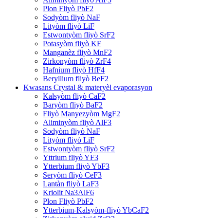
Plon Fliyò PbF2
Sodyòm fliyò NaF
Lityòm fliyò LiF
Estwontyòm fliyò SrF2
Potasyòm fliyò KF
Manganèz fliyò MnF2
Zirkonyòm fliyò ZrF4
Hafnium fliyò HfF4
Beryllium fliyò BeF2
Kwasans Crystal & materyèl evaporasyon
Kalsyòm fliyò CaF2
Baryòm fliyò BaF2
Fliyò Manyezyòm MgF2
Aliminyòm fliyò AlF3
Sodyòm fliyò NaF
Lityòm fliyò LiF
Estwontyòm fliyò SrF2
Yttrium fliyò YF3
Ytterbium fliyò YbF3
Seryòm fliyò CeF3
Lantàn fliyò LaF3
Kriolit Na3AlF6
Plon Fliyò PbF2
Ytterbium-Kalsyòm-fliyò YbCaF2