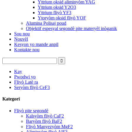
Yttrium oksid aliminyòm YAG
Yttrium oksid Y2O3
Yttrium fliyò YF3
Ytoryòm oksid fliyò YOF
Alumina Polisaj poud
Objektif espesyal segondè pite materyèl inòganik
Sou nou
Nouvèl
Kesyon yo mande anpil
Kontakte nou
Kay
Pwodwi yo
Fliyò Latè ra
Seryòm fliyò CeF3
Kategori
Fliyò pite segondè
Kalsyòm fliyò CaF2
Baryòm fliyò BaF2
Fliyò Manyezyòm MgF2
Aliminyòm fliyò AlF3