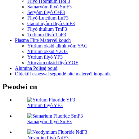
Fliyò Holmium HoF3
Samaryòm fliyò SmF3
Seryòm fliyò CeF3
Fliyò Lutetium LuF3
Gadolinyòm fliyò GdF3
Fliyò thulium TmF3
Terbium fliyò TbF3
Plasma Flite Materyèl kouch
Yttrium oksid aliminyòm YAG
Yttrium oksid Y2O3
Yttrium fliyò YF3
Ytoryòm oksid fliyò YOF
Alumina Polisaj poud
Objektif espesyal segondè pite materyèl inòganik
Pwodwi en
Yttrium fliyò YF3
Samaryòm fliyò SmF3
Neyodim fliyò NdF3