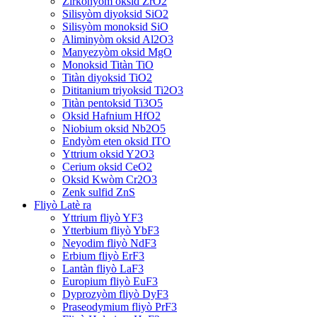
Zirkonyòm oksid ZrO2
Silisyòm diyoksid SiO2
Silisyòm monoksid SiO
Aliminyòm oksid Al2O3
Manyezyòm oksid MgO
Monoksid Titàn TiO
Titàn diyoksid TiO2
Dititanium triyoksid Ti2O3
Titàn pentoksid Ti3O5
Oksid Hafnium HfO2
Niobium oksid Nb2O5
Endyòm eten oksid ITO
Yttrium oksid Y2O3
Cerium oksid CeO2
Oksid Kwòm Cr2O3
Zenk sulfid ZnS
Fliyò Latè ra
Yttrium fliyò YF3
Ytterbium fliyò YbF3
Neyodim fliyò NdF3
Erbium fliyò ErF3
Lantàn fliyò LaF3
Europium fliyò EuF3
Dyprozyòm fliyò DyF3
Praseodymium fliyò PrF3