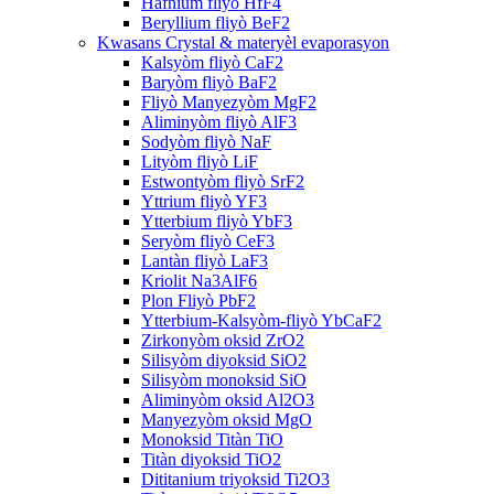
Hafnium fliyò HfF4
Beryllium fliyò BeF2
Kwasans Crystal & materyèl evaporasyon
Kalsyòm fliyò CaF2
Baryòm fliyò BaF2
Fliyò Manyezyòm MgF2
Aliminyòm fliyò AlF3
Sodyòm fliyò NaF
Lityòm fliyò LiF
Estwontyòm fliyò SrF2
Yttrium fliyò YF3
Ytterbium fliyò YbF3
Seryòm fliyò CeF3
Lantàn fliyò LaF3
Kriolit Na3AlF6
Plon Fliyò PbF2
Ytterbium-Kalsyòm-fliyò YbCaF2
Zirkonyòm oksid ZrO2
Silisyòm diyoksid SiO2
Silisyòm monoksid SiO
Aliminyòm oksid Al2O3
Manyezyòm oksid MgO
Monoksid Titàn TiO
Titàn diyoksid TiO2
Dititanium triyoksid Ti2O3