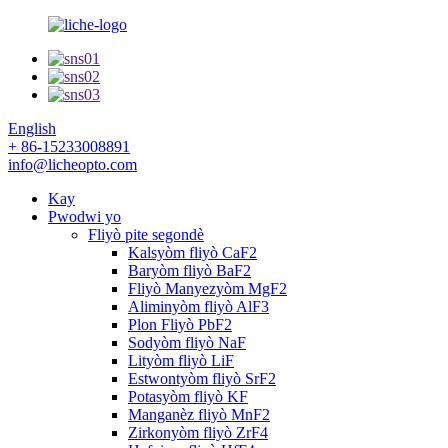
English
+ 86-15233008891
info@licheopto.com
Kay
Pwodwi yo
Fliyò pite segondè
Kalsyòm fliyò CaF2
Baryòm fliyò BaF2
Fliyò Manyezyòm MgF2
Aliminyòm fliyò AlF3
Plon Fliyò PbF2
Sodyòm fliyò NaF
Lityòm fliyò LiF
Estwontyòm fliyò SrF2
Potasyòm fliyò KF
Manganèz fliyò MnF2
Zirkonyòm fliyò ZrF4