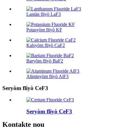
Lantàn fliyò LaF3
Potasyòm fliyò KF
Kalsyòm fliyò CaF2
Baryòm fliyò BaF2
Aliminyòm fliyò AlF3
Seryòm fliyò CeF3
Seryòm fliyò CeF3
Kontakte nou