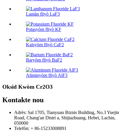
Lantàn fliyò LaF3
Potasyòm fliyò KF
Kalsyòm fliyò CaF2
Baryòm fliyò BaF2
Aliminyòm fliyò AlF3
Oksid Kwòm Cr2O3
Kontakte nou
Adrès: Sal 1705, Tianyuan Biznis Building, No.3 Yuejin
Road, Chang'an Distri a, Shijiazhuang, Hebei, Lachin,
050000
Telefòn: + 86-15233008891