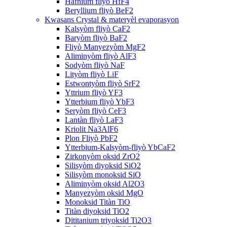
Hafnium fliyò HfF4
Beryllium fliyò BeF2
Kwasans Crystal & materyèl evaporasyon
Kalsyòm fliyò CaF2
Baryòm fliyò BaF2
Fliyò Manyezyòm MgF2
Aliminyòm fliyò AlF3
Sodyòm fliyò NaF
Lityòm fliyò LiF
Estwontyòm fliyò SrF2
Yttrium fliyò YF3
Ytterbium fliyò YbF3
Seryòm fliyò CeF3
Lantàn fliyò LaF3
Kriolit Na3AlF6
Plon Fliyò PbF2
Ytterbium-Kalsyòm-fliyò YbCaF2
Zirkonyòm oksid ZrO2
Silisyòm diyoksid SiO2
Silisyòm monoksid SiO
Aliminyòm oksid Al2O3
Manyezyòm oksid MgO
Monoksid Titàn TiO
Titàn diyoksid TiO2
Dititanium triyoksid Ti2O3