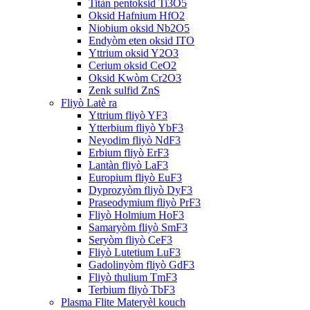
Titàn pentoksid Ti3O5
Oksid Hafnium HfO2
Niobium oksid Nb2O5
Endyòm eten oksid ITO
Yttrium oksid Y2O3
Cerium oksid CeO2
Oksid Kwòm Cr2O3
Zenk sulfid ZnS
Fliyò Latè ra
Yttrium fliyò YF3
Ytterbium fliyò YbF3
Neyodim fliyò NdF3
Erbium fliyò ErF3
Lantàn fliyò LaF3
Europium fliyò EuF3
Dyprozyòm fliyò DyF3
Praseodymium fliyò PrF3
Fliyò Holmium HoF3
Samaryòm fliyò SmF3
Seryòm fliyò CeF3
Fliyò Lutetium LuF3
Gadolinyòm fliyò GdF3
Fliyò thulium TmF3
Terbium fliyò TbF3
Plasma Flite Materyèl kouch