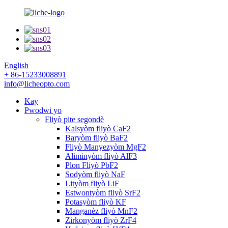
English
+ 86-15233008891
info@licheopto.com
Kay
Pwodwi yo
Fliyò pite segondè
Kalsyòm fliyò CaF2
Baryòm fliyò BaF2
Fliyò Manyezyòm MgF2
Aliminyòm fliyò AlF3
Plon Fliyò PbF2
Sodyòm fliyò NaF
Lityòm fliyò LiF
Estwontyòm fliyò SrF2
Potasyòm fliyò KF
Manganèz fliyò MnF2
Zirkonyòm fliyò ZrF4