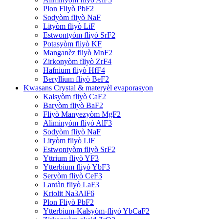
Plon Fliyò PbF2
Sodyòm fliyò NaF
Lityòm fliyò LiF
Estwontyòm fliyò SrF2
Potasyòm fliyò KF
Manganèz fliyò MnF2
Zirkonyòm fliyò ZrF4
Hafnium fliyò HfF4
Beryllium fliyò BeF2
Kwasans Crystal & materyèl evaporasyon
Kalsyòm fliyò CaF2
Baryòm fliyò BaF2
Fliyò Manyezyòm MgF2
Aliminyòm fliyò AlF3
Sodyòm fliyò NaF
Lityòm fliyò LiF
Estwontyòm fliyò SrF2
Yttrium fliyò YF3
Ytterbium fliyò YbF3
Seryòm fliyò CeF3
Lantàn fliyò LaF3
Kriolit Na3AlF6
Plon Fliyò PbF2
Ytterbium-Kalsyòm-fliyò YbCaF2