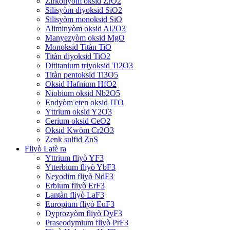
Zirkonyòm oksid ZrO2
Silisyòm diyoksid SiO2
Silisyòm monoksid SiO
Aliminyòm oksid Al2O3
Manyezyòm oksid MgO
Monoksid Titàn TiO
Titàn diyoksid TiO2
Dititanium triyoksid Ti2O3
Titàn pentoksid Ti3O5
Oksid Hafnium HfO2
Niobium oksid Nb2O5
Endyòm eten oksid ITO
Yttrium oksid Y2O3
Cerium oksid CeO2
Oksid Kwòm Cr2O3
Zenk sulfid ZnS
Fliyò Latè ra
Yttrium fliyò YF3
Ytterbium fliyò YbF3
Neyodim fliyò NdF3
Erbium fliyò ErF3
Lantàn fliyò LaF3
Europium fliyò EuF3
Dyprozyòm fliyò DyF3
Praseodymium fliyò PrF3