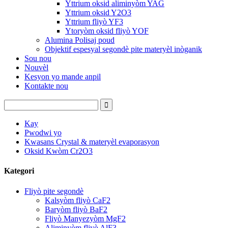
Yttrium oksid aliminyòm YAG
Yttrium oksid Y2O3
Yttrium fliyò YF3
Ytoryòm oksid fliyò YOF
Alumina Polisaj poud
Objektif espesyal segondè pite materyèl inòganik
Sou nou
Nouvèl
Kesyon yo mande anpil
Kontakte nou
Kay
Pwodwi yo
Kwasans Crystal & materyèl evaporasyon
Oksid Kwòm Cr2O3
Kategori
Fliyò pite segondè
Kalsyòm fliyò CaF2
Baryòm fliyò BaF2
Fliyò Manyezyòm MgF2
Aliminyòm fliyò AlF3