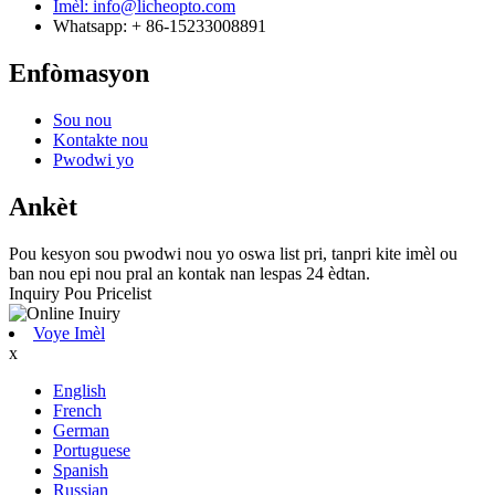
Imèl: info@licheopto.com
Whatsapp: + 86-15233008891
Enfòmasyon
Sou nou
Kontakte nou
Pwodwi yo
Ankèt
Pou kesyon sou pwodwi nou yo oswa list pri, tanpri kite imèl ou
ban nou epi nou pral an kontak nan lespas 24 èdtan.
Inquiry Pou Pricelist
Voye Imèl
x
English
French
German
Portuguese
Spanish
Russian