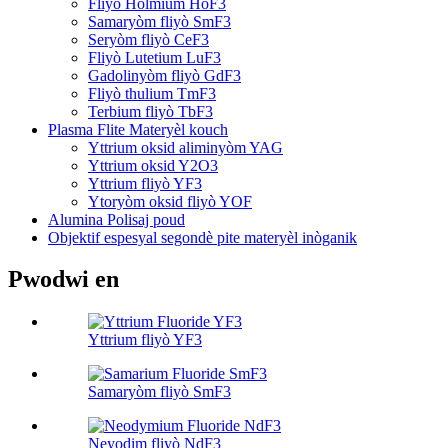
Fliyò Holmium HoF3
Samaryòm fliyò SmF3
Seryòm fliyò CeF3
Fliyò Lutetium LuF3
Gadolinyòm fliyò GdF3
Fliyò thulium TmF3
Terbium fliyò TbF3
Plasma Flite Materyèl kouch
Yttrium oksid aliminyòm YAG
Yttrium oksid Y2O3
Yttrium fliyò YF3
Ytoryòm oksid fliyò YOF
Alumina Polisaj poud
Objektif espesyal segondè pite materyèl inòganik
Pwodwi en
Yttrium fliyò YF3
Samaryòm fliyò SmF3
Neyodim fliyò NdF3