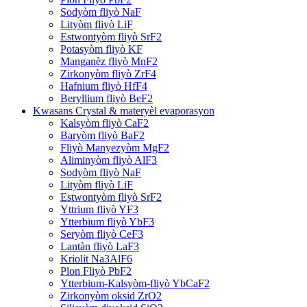
Sodyòm fliyò NaF
Lityòm fliyò LiF
Estwontyòm fliyò SrF2
Potasyòm fliyò KF
Manganèz fliyò MnF2
Zirkonyòm fliyò ZrF4
Hafnium fliyò HfF4
Beryllium fliyò BeF2
Kwasans Crystal & materyèl evaporasyon
Kalsyòm fliyò CaF2
Baryòm fliyò BaF2
Fliyò Manyezyòm MgF2
Aliminyòm fliyò AlF3
Sodyòm fliyò NaF
Lityòm fliyò LiF
Estwontyòm fliyò SrF2
Yttrium fliyò YF3
Ytterbium fliyò YbF3
Seryòm fliyò CeF3
Lantàn fliyò LaF3
Kriolit Na3AlF6
Plon Fliyò PbF2
Ytterbium-Kalsyòm-fliyò YbCaF2
Zirkonyòm oksid ZrO2