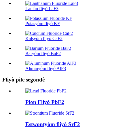
Lantàn fliyò LaF3
Potasyòm fliyò KF
Kalsyòm fliyò CaF2
Baryòm fliyò BaF2
Aliminyòm fliyò AlF3
Fliyò pite segondè
Plon Fliyò PbF2
Estwontyòm fliyò SrF2