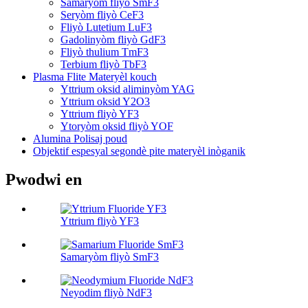
Samaryòm fliyò SmF3
Seryòm fliyò CeF3
Fliyò Lutetium LuF3
Gadolinyòm fliyò GdF3
Fliyò thulium TmF3
Terbium fliyò TbF3
Plasma Flite Materyèl kouch
Yttrium oksid aliminyòm YAG
Yttrium oksid Y2O3
Yttrium fliyò YF3
Ytoryòm oksid fliyò YOF
Alumina Polisaj poud
Objektif espesyal segondè pite materyèl inòganik
Pwodwi en
Yttrium fliyò YF3
Samaryòm fliyò SmF3
Neyodim fliyò NdF3