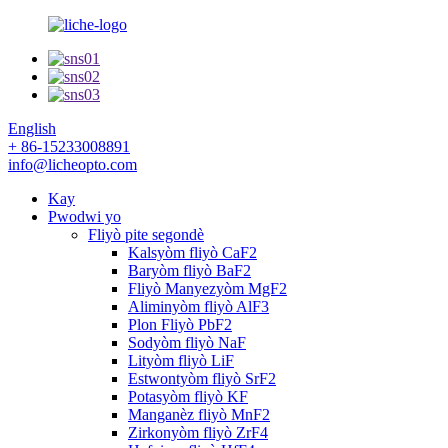
English
+ 86-15233008891
info@licheopto.com
Kay
Pwodwi yo
Fliyò pite segondè
Kalsyòm fliyò CaF2
Baryòm fliyò BaF2
Fliyò Manyezyòm MgF2
Aliminyòm fliyò AlF3
Plon Fliyò PbF2
Sodyòm fliyò NaF
Lityòm fliyò LiF
Estwontyòm fliyò SrF2
Potasyòm fliyò KF
Manganèz fliyò MnF2
Zirkonyòm fliyò ZrF4