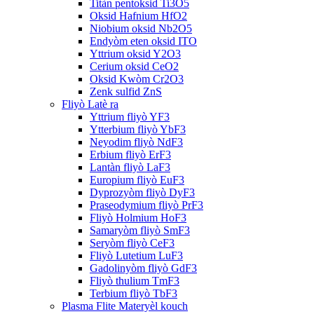
Titàn pentoksid Ti3O5
Oksid Hafnium HfO2
Niobium oksid Nb2O5
Endyòm eten oksid ITO
Yttrium oksid Y2O3
Cerium oksid CeO2
Oksid Kwòm Cr2O3
Zenk sulfid ZnS
Fliyò Latè ra
Yttrium fliyò YF3
Ytterbium fliyò YbF3
Neyodim fliyò NdF3
Erbium fliyò ErF3
Lantàn fliyò LaF3
Europium fliyò EuF3
Dyprozyòm fliyò DyF3
Praseodymium fliyò PrF3
Fliyò Holmium HoF3
Samaryòm fliyò SmF3
Seryòm fliyò CeF3
Fliyò Lutetium LuF3
Gadolinyòm fliyò GdF3
Fliyò thulium TmF3
Terbium fliyò TbF3
Plasma Flite Materyèl kouch