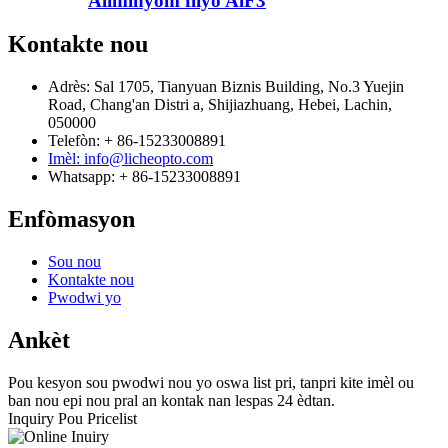
Aliminyòm fliyò AlF3
Kontakte nou
Adrès: Sal 1705, Tianyuan Biznis Building, No.3 Yuejin
Road, Chang'an Distri a, Shijiazhuang, Hebei, Lachin,
050000
Telefòn: + 86-15233008891
Imèl: info@licheopto.com
Whatsapp: + 86-15233008891
Enfòmasyon
Sou nou
Kontakte nou
Pwodwi yo
Ankèt
Pou kesyon sou pwodwi nou yo oswa list pri, tanpri kite imèl ou
ban nou epi nou pral an kontak nan lespas 24 èdtan.
Inquiry Pou Pricelist