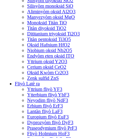
Silisyòm diyoksid SiO2
Silisyòm monoksid SiO
Aliminyòm oksid Al2O3
Manyezyòm oksid MgO
Monoksid Titàn TiO
Titàn diyoksid TiO2
Dititanium triyoksid Ti2O3
Titàn pentoksid Ti3O5
Oksid Hafnium HfO2
Niobium oksid Nb2O5
Endyòm eten oksid ITO
Yttrium oksid Y2O3
Cerium oksid CeO2
Oksid Kwòm Cr2O3
Zenk sulfid ZnS
Fliyò Latè ra
Yttrium fliyò YF3
Ytterbium fliyò YbF3
Neyodim fliyò NdF3
Erbium fliyò ErF3
Lantàn fliyò LaF3
Europium fliyò EuF3
Dyprozyòm fliyò DyF3
Praseodymium fliyò PrF3
Fliyò Holmium HoF3