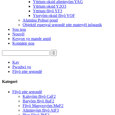
Yttrium oksid aliminyòm YAG
Yttrium oksid Y2O3
Yttrium fliyò YF3
Ytoryòm oksid fliyò YOF
Alumina Polisaj poud
Objektif espesyal segondè pite materyèl inòganik
Sou nou
Nouvèl
Kesyon yo mande anpil
Kontakte nou
Kay
Pwodwi yo
Fliyò pite segondè
Kategori
Fliyò pite segondè
Kalsyòm fliyò CaF2
Baryòm fliyò BaF2
Fliyò Manyezyòm MgF2
Aliminyòm fliyò AlF3
Plon Fliyò PbF2