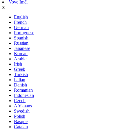
Voye Imèl
x
English
French
German
Portuguese
Spanish
Russian
Japanese
Korean
Arabic
Irish
Greek
Turkish
Italian
Danish
Romanian
Indonesian
Czech
Afrikaans
Swedish
Polish
Basque
Catalan