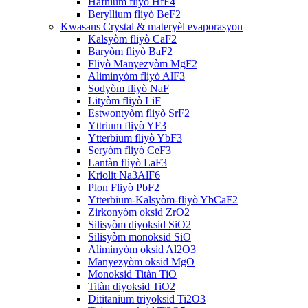
Hafnium fliyò HfF4
Beryllium fliyò BeF2
Kwasans Crystal & materyèl evaporasyon
Kalsyòm fliyò CaF2
Baryòm fliyò BaF2
Fliyò Manyezyòm MgF2
Aliminyòm fliyò AlF3
Sodyòm fliyò NaF
Lityòm fliyò LiF
Estwontyòm fliyò SrF2
Yttrium fliyò YF3
Ytterbium fliyò YbF3
Seryòm fliyò CeF3
Lantàn fliyò LaF3
Kriolit Na3AlF6
Plon Fliyò PbF2
Ytterbium-Kalsyòm-fliyò YbCaF2
Zirkonyòm oksid ZrO2
Silisyòm diyoksid SiO2
Silisyòm monoksid SiO
Aliminyòm oksid Al2O3
Manyezyòm oksid MgO
Monoksid Titàn TiO
Titàn diyoksid TiO2
Dititanium triyoksid Ti2O3